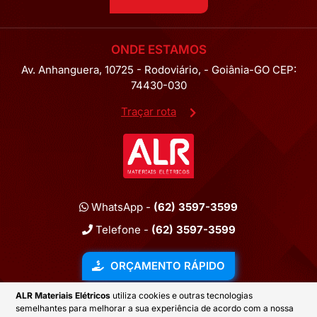
ONDE ESTAMOS
Av. Anhanguera, 10725 - Rodoviário, - Goiânia-GO CEP:
74430-030
Traçar rota
WhatsApp -
(62) 3597-3599
Telefone -
(62) 3597-3599
ORÇAMENTO RÁPIDO
ALR Materiais Elétricos
utiliza cookies e outras tecnologias
semelhantes para melhorar a sua experiência de acordo com a nossa
2026 © ALR MATERIAIS ELÉTRICOS