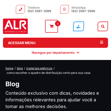
Telefone
WhatsApp
(62) 3597-3599
(62) 3597-3599
0
ACESSAR MENU
Navegue por departamento
home
/
blog
/
materiais elétricos
/
como escolher o quadro de distribuição certo para sua casa
Instalação
Comando e
Automação e
Iluminação
Distribuição
Drivers
Blog
Conteúdo exclusivo com dicas, novidades e
informações relevantes para ajudar você a
tomar as melhores decisões.