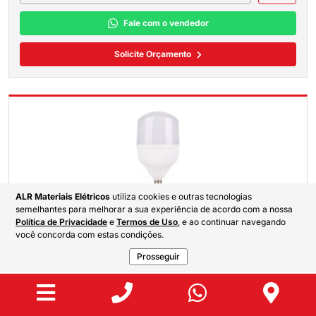
Fale com o vendedor
Solicite Orçamento
ALR Materiais Elétricos
utiliza cookies e outras tecnologias
semelhantes para melhorar a sua experiência de acordo com a nossa
LÂMPADA ULTRA LED 40W E27 6.5K
Política de Privacidade
e
Termos de Uso
, e ao continuar navegando
você concorda com estas condições.
Voltagem:
Bivolt 100v-220v
Prosseguir
Mais Detalhes
Fale com o vendedor