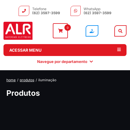
Telefone
WhatsApp
(62) 3597-3599
(62) 3597-3599
0
ACESSAR MENU
Navegue por departamento
home
/
produtos
/
iluminação
Comando e
Automação e
Iluminação
Motores
Produtos
Distribuição
Drivers
Elétricos