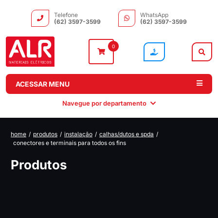
Telefone
WhatsApp
(62) 3597-3599
(62) 3597-3599
0
ACESSAR MENU
Navegue por departamento
home
/
produtos
/
instalação
/
calhas/dutos e spda
/
conectores e terminais para todos os fins
Instalação
Comando e
Automação e
Iluminação
Distribuição
Drivers
Produtos