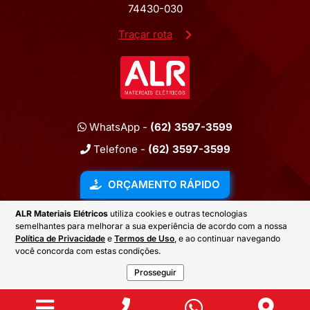
74430-030
Traçar rota
WhatsApp -
(62) 3597-3599
Telefone -
(62) 3597-3599
ORÇAMENTO RÁPIDO
ALR Materiais Elétricos
utiliza cookies e outras tecnologias
semelhantes para melhorar a sua experiência de acordo com a nossa
2026 © ALR MATERIAIS ELÉTRICOS
Política de Privacidade
e
Termos de Uso
, e ao continuar navegando
você concorda com estas condições.
Prosseguir