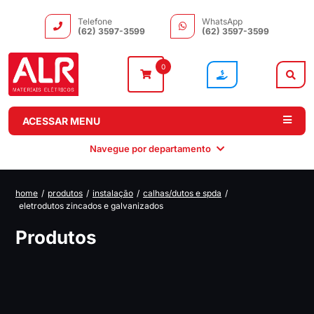
Telefone
WhatsApp
(62) 3597-3599
(62) 3597-3599
0
ACESSAR MENU
Navegue por departamento
home
/
produtos
/
instalação
/
calhas/dutos e spda
/
eletrodutos zincados e galvanizados
Instalação
Comando e
Automação e
Iluminação
Distribuição
Drivers
Produtos