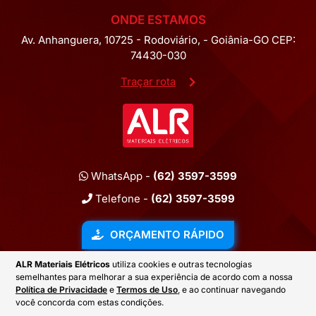
ONDE ESTAMOS
Av. Anhanguera, 10725 - Rodoviário, - Goiânia-GO CEP:
74430-030
Traçar rota
WhatsApp -
(62) 3597-3599
Telefone -
(62) 3597-3599
ORÇAMENTO RÁPIDO
ALR Materiais Elétricos
utiliza cookies e outras tecnologias
semelhantes para melhorar a sua experiência de acordo com a nossa
2026 © ALR MATERIAIS ELÉTRICOS
Política de Privacidade
e
Termos de Uso
, e ao continuar navegando
você concorda com estas condições.