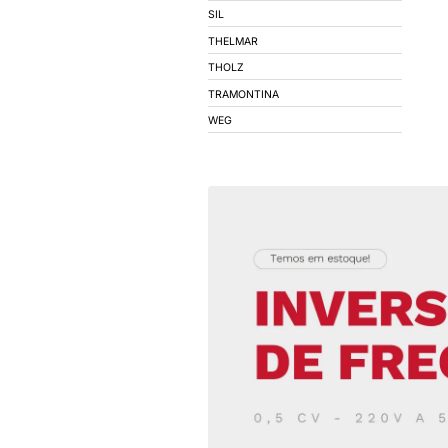
COEL
CONIMEL
CONNECTWELL
CORFIO - FIOS E C
DECORLUX
DIGIMEC
DIVERSOS
EBERLE
ELECON
EMPALUX
EPCOS
EXATRON