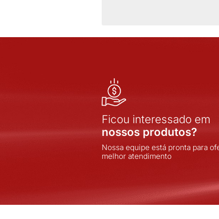
FULL GAUGE
INDEL
INOVA
INOVA SISTEMAS
INPOL
INTELLI
JNG
JOMARCA
LORENZETTI
LUKBOX
LUMIBRAS
MARGIRIUS