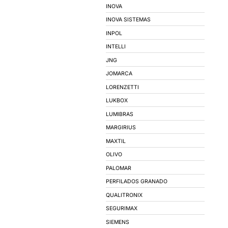
MOTORES ELÉTR
MARCAS
3M
AVANT
BEATEK
BEB ILUMINACAO
BRUM
CARTHOM'S
CMR - CONDUTORES