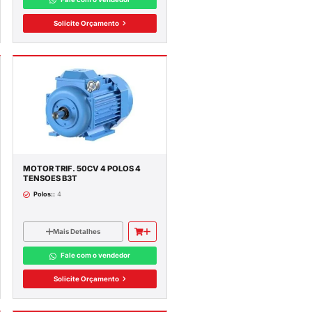
Mais Detalhes
Fale com o vendedor
Solicite Orçamento
MOTOR TRIF. 15CV 6 POLOS 4
M
TENSOES B3T
T