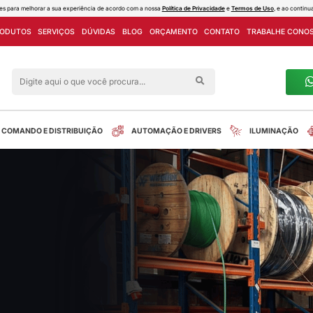
ies e outras tecnologias semelhantes para melhorar a sua experiência de acord
PROJETOS
LINHA DE PRODUTOS
SERVIÇOS
DÚVIDAS
Siga nas redes sociais
alreletrica
INSTALAÇÃO
COMANDO E DISTRIBUIÇÃO
ores elétricos
tos