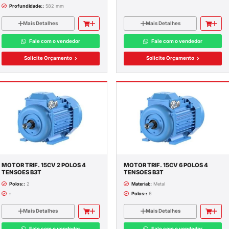
Itens 1-12 de 12
STALAÇÃO
E SPDA
MOTOR TRIF. 1CV 2 POLOS 2
RIBUIÇÃO
TENSOES B3T
Peso::
75 KG
S
Profundidade::
582 mm
AS