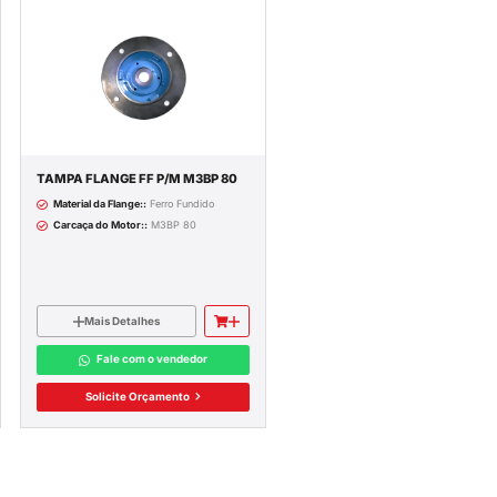
Material::
Metal
Polos::
6
Mais Detalhes
Fale com o vendedor
Solicite Orçamento