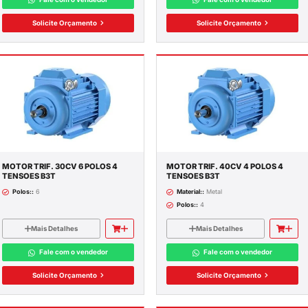
Mais Detalhes
CIA
Fale com o vendedor
Solicite Orçamento
ELÉS
RIVERS
A
EQUÊNCIA
A CORREÇÃO
NDO
MOTOR TRIF. 15CV 2 POLOS 4
BUIÇÃO
TENSOES B3T
ENSÃO