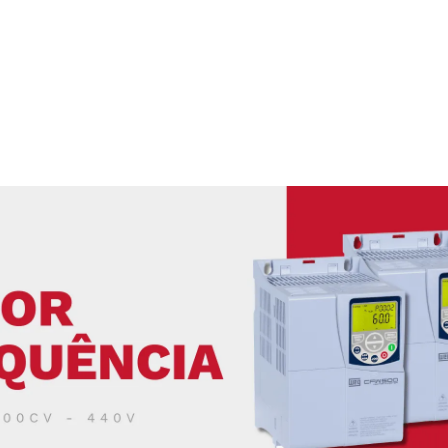
MOTOR TRIF. 75CV 4 POLOS 4
ABOS ELÉTRICOS
TENSOES B3T
Polos::
4
Mais Detalhes
Fale com o vendedor
Solicite Orçamento