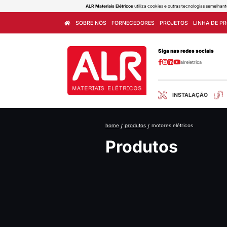
ALR Materiais Elétricos
utiliza cook
SOBRE NÓS
FORNECEDORES
home
/
produtos
/
mot
Produ