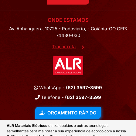
ONDE ESTAMOS
Av. Anhanguera, 10725 - Rodoviário, - Goiânia-GO CEP:
74430-030
Traçar rota
WhatsApp -
(62) 3597-3599
Telefone -
(62) 3597-3599
ORÇAMENTO RÁPIDO
ALR Materiais Elétricos
utiliza cookies e outras tecnologias
semelhantes para melhorar a sua experiência de acordo com a nossa
2026 © ALR MATERIAIS ELÉTRICOS