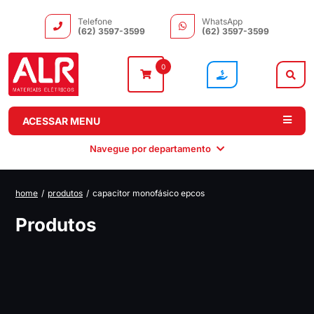
Telefone
WhatsApp
(62) 3597-3599
(62) 3597-3599
0
ACESSAR MENU
Navegue por departamento
home
/
produtos
/
capacitor monofásico epcos
Instalação
Comando e
Automação e
Iluminação
Produtos
Distribuição
Drivers