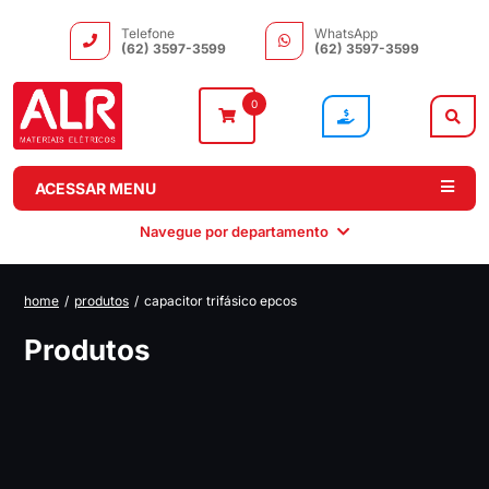
Telefone
WhatsApp
(62) 3597-3599
(62) 3597-3599
0
ACESSAR MENU
Navegue por departamento
home
/
produtos
/
capacitor trifásico epcos
Instalação
Comando e
Automação e
Iluminação
Produtos
Distribuição
Drivers