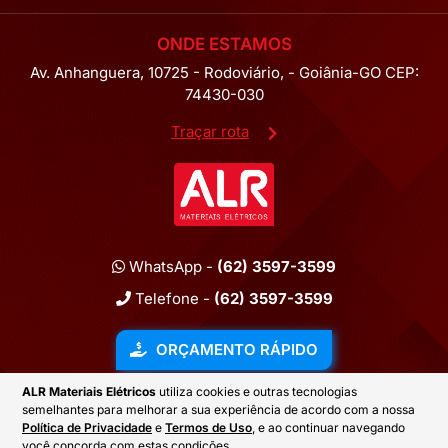
ONDE ESTAMOS
Av. Anhanguera, 10725 - Rodoviário, - Goiânia-GO CEP:
74430-030
Traçar rota
WhatsApp -
(62) 3597-3599
Telefone -
(62) 3597-3599
ORÇAMENTO RÁPIDO
ALR Materiais Elétricos
utiliza cookies e outras tecnologias
semelhantes para melhorar a sua experiência de acordo com a nossa
2026 © ALR MATERIAIS ELÉTRICOS
Política de Privacidade
e
Termos de Uso
, e ao continuar navegando
você concorda com estas condições.