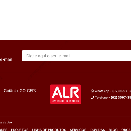
VE
OUT
F. 5,00KVAR
CAPACITOR TRIF. 7,5KVAR 38
Tensão:
380V-440V
40V
lhes
Mais Detalhes