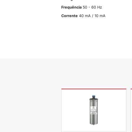
Descrição c
CONTROLADOR D
Correção de fato