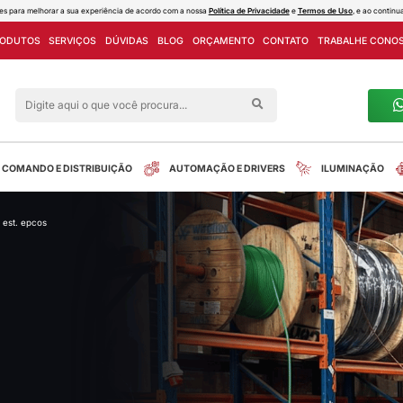
ies e outras tecnologias semelhantes para melhorar a sua experiência de acord
PROJETOS
LINHA DE PRODUTOS
SERVIÇOS
DÚVIDAS
Siga nas redes sociais
alreletrica
INSTALAÇÃO
COMANDO E DISTRIBUIÇÃO
trolador de fator potência 6 est. epcos
tos