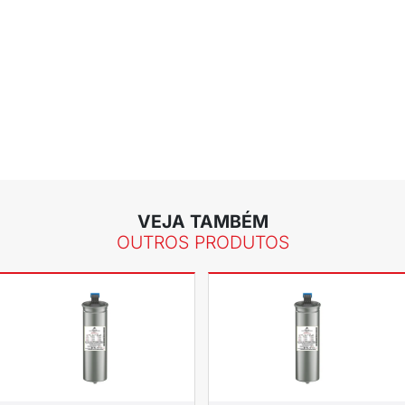
ACEITAMOS TODOS OS CARTÕES
FR
CARTÃO BNDES E CHEQUE MORADIA
PA
ompleta do produto
E FATOR POTÊNCIA 6 EST. B44066R600
r de energia
- PFC TDK