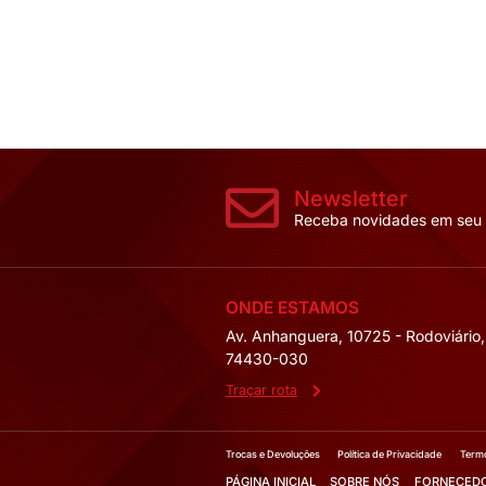
CAPACITOR TRI
440V
Tensão:
380V-4
Mais Deta