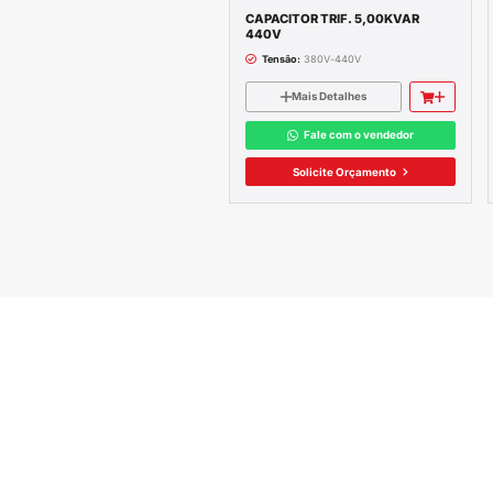
Nº Fabricante
B4
Série
BR6000 V6
Voltagem
250V
Frequência
50 - 
Corrente
40 mA 