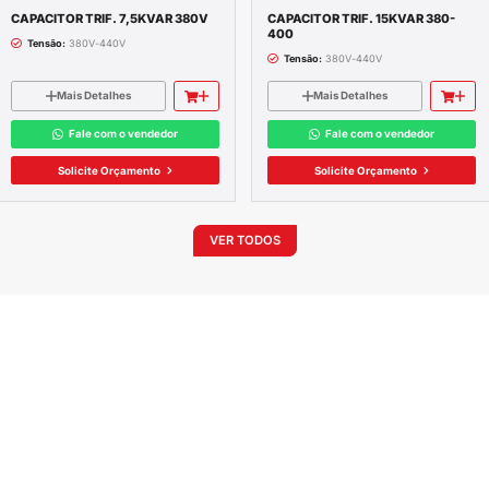
4066R600
.0
60 Hz
/ 10 mA