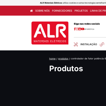
ALR Materiais Elétricos
utiliza cook
SOBRE NÓS
FORNECEDORES
home
/
produtos
/
con
Produ