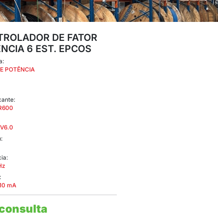
CONTROL
POTÊNCIA
Categoria:
FATOR DE POTÊ
Marca: