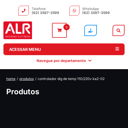
Telefone
WhatsApp
(62) 3597-3599
(62) 3597-3599
0
ACESSAR MENU
Navegue por departamento
home
/
produtos
/
controlador dig de temp 110/220v ka2-02
Instalação
Comando e
Automação e
Iluminação
Produtos
Distribuição
Drivers