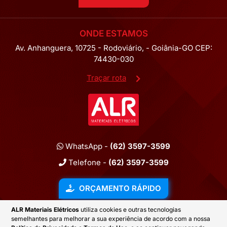
ONDE ESTAMOS
Av. Anhanguera, 10725 - Rodoviário, - Goiânia-GO CEP:
74430-030
Traçar rota
WhatsApp -
(62) 3597-3599
Telefone -
(62) 3597-3599
ORÇAMENTO RÁPIDO
ALR Materiais Elétricos
utiliza cookies e outras tecnologias
semelhantes para melhorar a sua experiência de acordo com a nossa
2026 © ALR MATERIAIS ELÉTRICOS