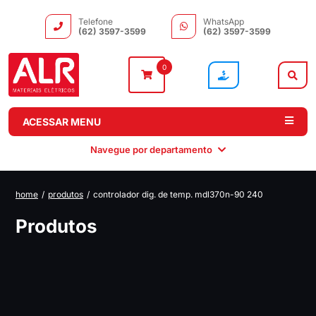
Telefone
WhatsApp
(62) 3597-3599
(62) 3597-3599
0
ACESSAR MENU
Navegue por departamento
home
/
produtos
/
controlador dig. de temp. mdl370n-90 240
Instalação
Comando e
Automação e
Iluminação
Produtos
Distribuição
Drivers