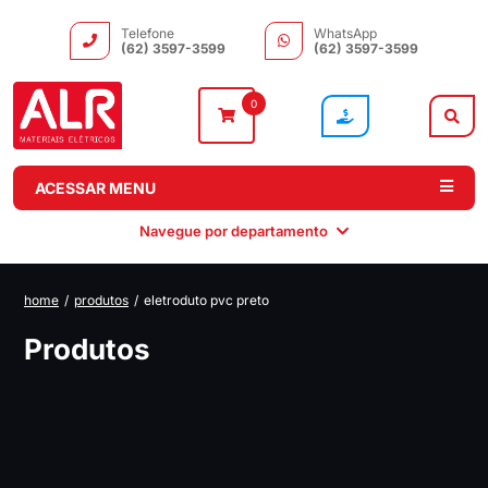
Telefone
WhatsApp
(62) 3597-3599
(62) 3597-3599
0
ACESSAR MENU
Navegue por departamento
home
/
produtos
/
eletroduto pvc preto
Instalação
Comando e
Automação e
Iluminação
Produtos
Distribuição
Drivers