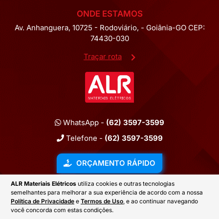
ONDE ESTAMOS
Av. Anhanguera, 10725 - Rodoviário, - Goiânia-GO CEP:
74430-030
Traçar rota
WhatsApp -
(62) 3597-3599
Telefone -
(62) 3597-3599
ORÇAMENTO RÁPIDO
ALR Materiais Elétricos
utiliza cookies e outras tecnologias
semelhantes para melhorar a sua experiência de acordo com a nossa
2026 © ALR MATERIAIS ELÉTRICOS
Política de Privacidade
e
Termos de Uso
, e ao continuar navegando
você concorda com estas condições.