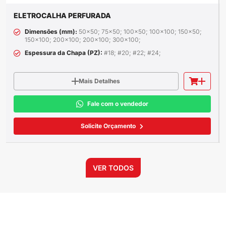
ELETROCALHA PERFURADA
Dimensões (mm):
50x50; 75x50; 100x50; 100x100; 150x50;
150x100; 200x100; 200x100; 300x100;
Espessura da Chapa (PZ):
#18; #20; #22; #24;
Mais Detalhes
Fale com o vendedor
Solicite Orçamento
VER TODOS