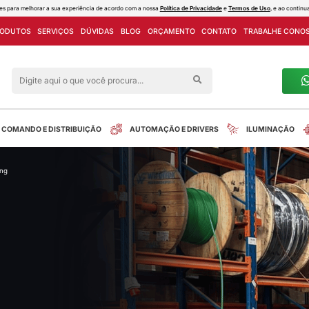
ies e outras tecnologias semelhantes para melhorar a sua experiência de acord
PROJETOS
LINHA DE PRODUTOS
SERVIÇOS
DÚVIDAS
Siga nas redes sociais
alreletrica
INSTALAÇÃO
COMANDO E DISTRIBUIÇÃO
erruptor diferencial residual jng
tos