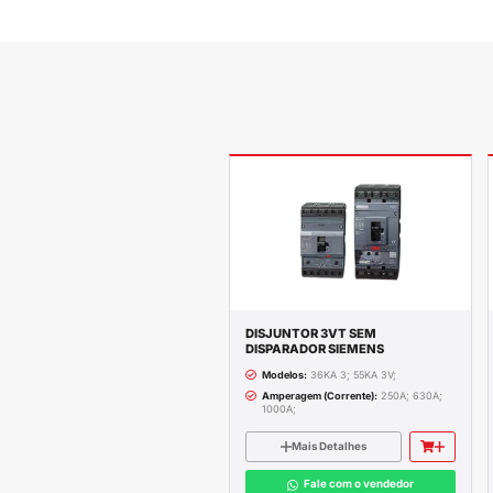
Descrição c
INTERRUPTOR DI
Correntes Nomin