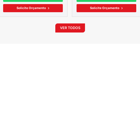
n):
240Vca (2P), 415Vca (4P)
:
2P e 4P
l:
30mA ou 300mA
o Din 35mm
VE
OUT