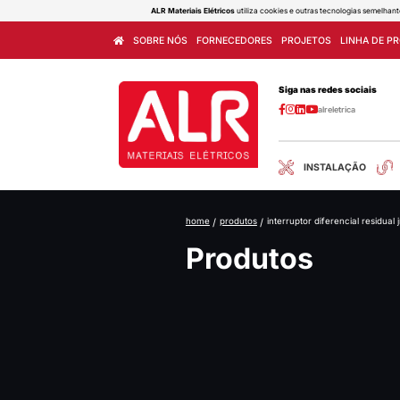
ALR Materiais Elétricos
utiliza cook
SOBRE NÓS
FORNECEDORES
home
/
produtos
/
int
Produ