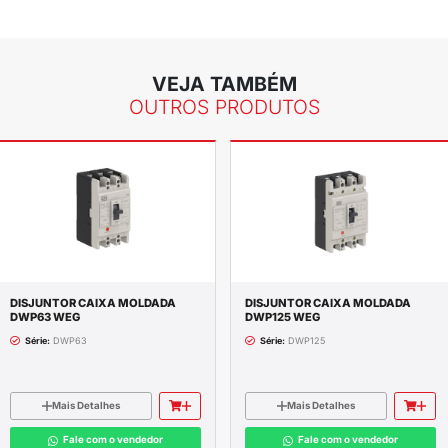
ACEITAMOS TODOS OS CARTÕES
FR
CARTÃO BNDES E CHEQUE MORADIA
PA
ompleta do produto
FERENCIAL RESIDUAL JNG
ais:
25A,40A,63A,80A (2P e 4P),100A e 125A (4P)