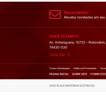
DISJUNTOR 3V
DISPARADOR S
Modelos:
36KA 3
Amperagem (Corr
1000A;
Mais Deta
Fale co
Solicite 