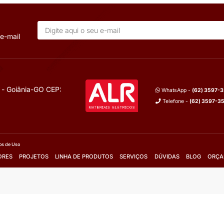
T SEM
DISJUNTOR CAIXA MOLDADA
IEMENS
DWP63 WEG
; 55KA 3V;
Série:
DWP63
ente):
250A; 630A;
lhes
Mais Detalhes
m o vendedor
Fale com o vendedor
Orçamento
Solicite Orçamento