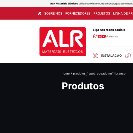
ALR Materiais Elétricos
utiliza cook
SOBRE NÓS
FORNECEDORES
home
/
produtos
/
sp
Produ