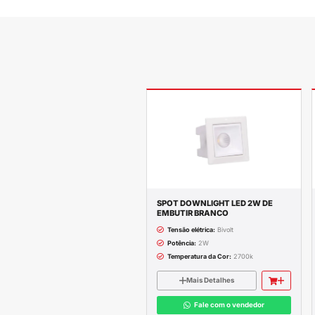
Descrição c
Tipo de Instalaçã
Altura: 7,0 cm
Largura: 7,0 cm
Profundidade: 3,
Dimensão: 70X
Cor: Preto
Material: Plástic
Tipo de Material:
Possui LED Integ
Cor da Luz LED: 
Potência do LED:
Garantia do Fabr