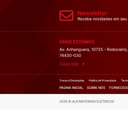
SPOT DOWNLIGH
EMBUTIR BRAN
Tensão elétrica:
B
Potência:
2W
Temperatura da 
Mais Deta
Fale co
Solicite 