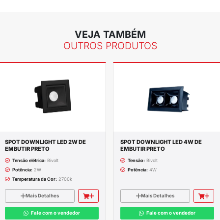
ompleta do produto
o: Embutir
5 cm
70X35mm
o
 ABS
rado: Sem LED
Branco
 4,0 W
icante: 12 meses