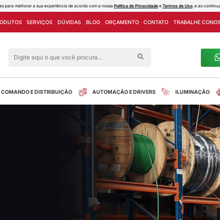
ies e outras tecnologias semelhantes para melhorar a sua experiência de acord
PROJETOS
LINHA DE PRODUTOS
SERVIÇOS
DÚVIDAS
Siga nas redes sociais
alreletrica
INSTALAÇÃO
COMANDO E DISTRIBUIÇÃO
ot recuado mr11 branco
tos