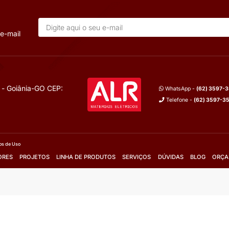
T LED 2W DE
SPOT DOWNLIGHT LED 2W DE
CO
EMBUTIR PRETO
ivolt
Tensão elétrica:
Bivolt
Potência:
2W
Cor:
2700k
Temperatura da Cor:
2700k
lhes
Mais Detalhes
m o vendedor
Fale com o vendedor
Orçamento
Solicite Orçamento