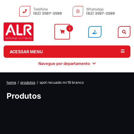
Telefone
WhatsApp
(62) 3597-3599
(62) 3597-3599
0
ACESSAR MENU
Navegue por departamento
home
/
produtos
/
spot recuado mr16 branco
Instalação
Comando e
Automação e
Iluminação
Produtos
Distribuição
Drivers