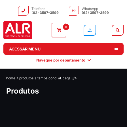
Telefone
WhatsApp
(62) 3597-3599
(62) 3597-3599
0
ACESSAR MENU
Navegue por departamento
home
/
produtos
/
tampa cond. al. cega 3/4
Instalação
Comando e
Automação e
Iluminação
Produtos
Distribuição
Drivers