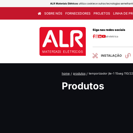
ALR Materiais Elétricos
utiliza cook
SOBRE NÓS
FORNECEDORES
home
/
produtos
/
tem
Produ