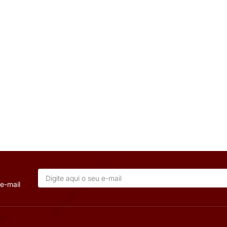
VE
OUT
S DE
RELE TERMICO 3RU 2,8-4A S0
MT512E 2HP
INNOV
x 28 x 71 mm
Numero de polos::
Tripolar
Contatos Auxiliares::
1 NA+1 NF