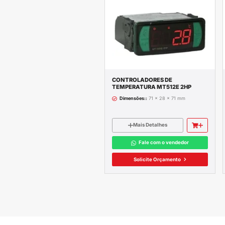
Descrição c
Escala:
15 segun
Precisão de escal
Repetibilidade:
2