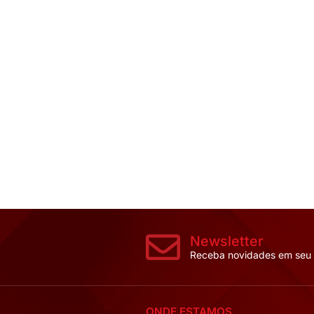
CONTROLADORE
TEMPERATURA 
Dimensões::
71 