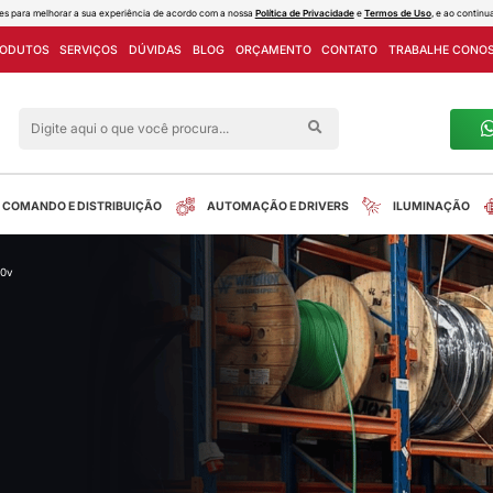
ies e outras tecnologias semelhantes para melhorar a sua experiência de acord
PROJETOS
LINHA DE PRODUTOS
SERVIÇOS
DÚVIDAS
Siga nas redes sociais
alreletrica
INSTALAÇÃO
COMANDO E DISTRIBUIÇÃO
porizador jte-1 15seg 110/220v
tos