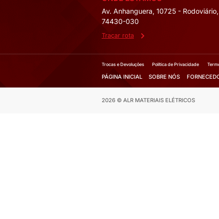
Mais Deta
Fale co
Solicite 