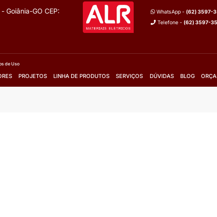
lhes
Mais Detalhes
m o vendedor
Fale com o vendedor
Orçamento
Solicite Orçamento