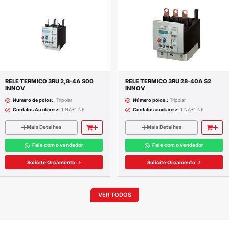
ACEITAMOS TODOS OS CARTÕES
FR
CARTÃO BNDES E CHEQUE MORADIA
PA
ompleta do produto
dos
a:
6% fim de escala (a 25oC)
% fim de escala (a 25oC)