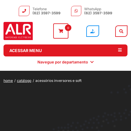
Telefone
WhatsApp
(62) 3597-3599
(62) 3597-3599
0
ACESSAR MENU
Navegue por departamento
home
/
catálogo
/
acessórios inversores e soft
Instalação
Comando e
Automação e
Iluminação
Distribuição
Drivers