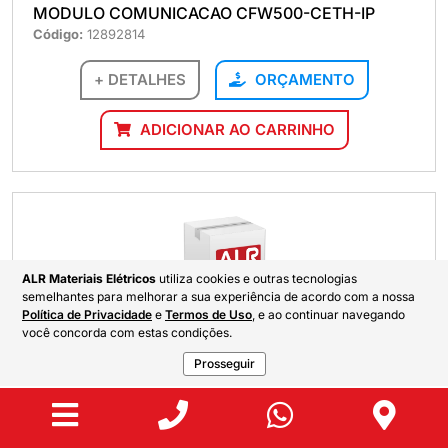
MODULO COMUNICACAO CFW500-CETH-IP
Código:
12892814
+ DETALHES
ORÇAMENTO
ADICIONAR AO CARRINHO
ALR Materiais Elétricos
utiliza cookies e outras tecnologias
semelhantes para melhorar a sua experiência de acordo com a nossa
Política de Privacidade
e
Termos de Uso
, e ao continuar navegando
MODULO COMUNICACAO ETHERNET-05
você concorda com estas condições.
Código:
10933688
Prosseguir
+ DETALHES
ORÇAMENTO
ADICIONAR AO CARRINHO