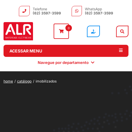
Telefone
WhatsApp
(62) 3597-3599
(62) 3597-3599
0
ACESSAR MENU
Navegue por departamento
home
/
catálogo
/
imobilizados
Comando e
Automação e
Iluminação
Motores
Distribuição
Drivers
Elétricos