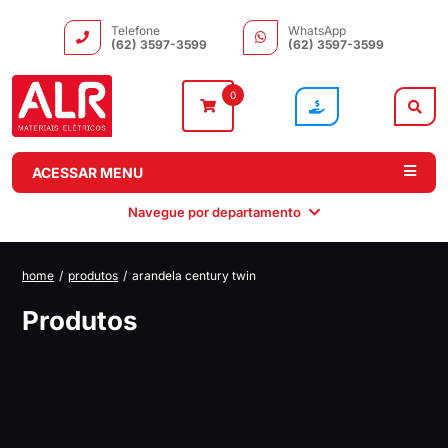
Telefone
WhatsApp
(62) 3597-3599
(62) 3597-3599
0
ACESSAR MENU
Navegue por departamento
home
/
produtos
/
arandela century twin
Instalação
Comando e
Automação e
Iluminação
Produtos
Distribuição
Drivers