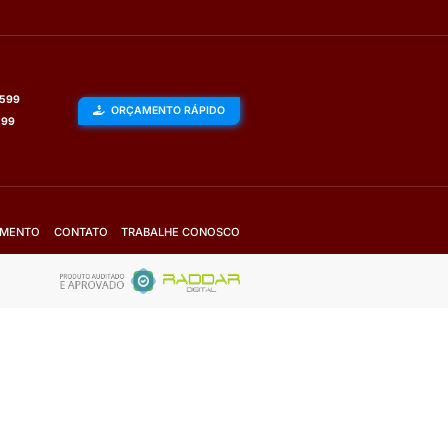
MONTAGNE
Tensão elétrica:
Bivolt
Potência:
3W
Temperatura de Cor:
2700k
Mais Detalhes
Fale com o vendedor
Solicite Orçamento
VER TODOS