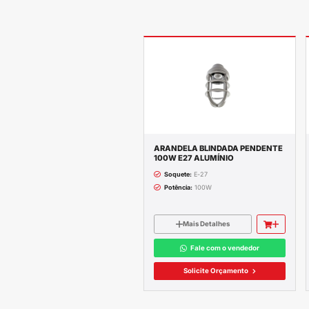
Descrição c
Altura: 12 cm
Largura: 3 cm
Comprimento: 5,
Cor: Preto
Material: Plástico
Possui LED Inte
Cor da Luz do L
Garantia do Fabr