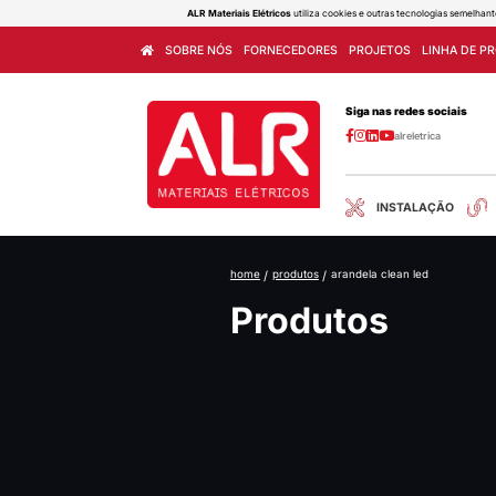
ALR Materiais Elétricos
utiliza cook
SOBRE NÓS
FORNECEDORES
home
/
produtos
/
ara
Produ