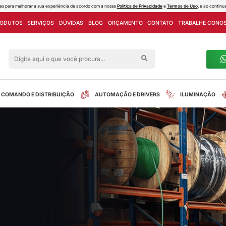
ies e outras tecnologias semelhantes para melhorar a sua experiência de acord
PROJETOS
LINHA DE PRODUTOS
SERVIÇOS
DÚVIDAS
Siga nas redes sociais
alreletrica
INSTALAÇÃO
COMANDO E DISTRIBUIÇÃO
ndela clean led
tos