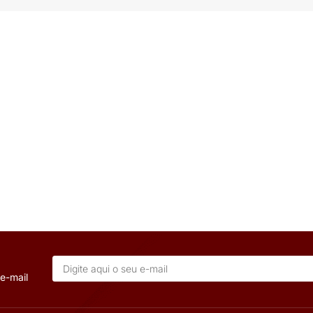
VE
OUT
LEXÍVEL SIL
CABO 0,6/1KV FLEXÍVEL CON