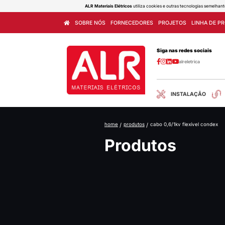
ALR Materiais Elétricos
utiliza cook
SOBRE NÓS
FORNECEDORES
home
/
produtos
/
cab
Produ