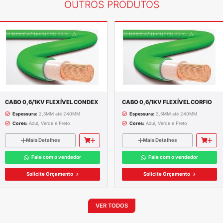
ACEITAMOS TODOS OS CARTÕES
FR
CARTÃO BNDES E CHEQUE MORADIA
PA
ompleta do produto
LEX CONDEX
5MM; 1X 4,0MM; 1X 6MM; 1X 10MM; 1X 25MM; 1X 
,0MM; 2X 6,0MM; 2X 10MM; 2X 16MM;
,5MM; 3X 4,0MM; 3X 6,0MM; 3X 10MM; 3X 16MM
,5MM; 4X 6,0MM; 4X10MM; 4X 16MM; 4X 25MM; 
,0MM; 5X 6,0MM; 5X 10MM; 5X 16MM;