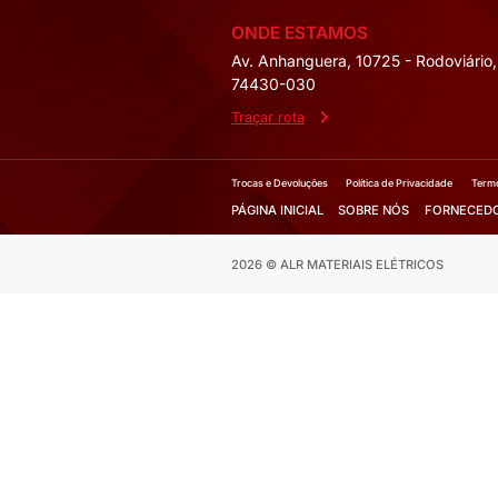
Espessura:
2,5M
Cores:
Azul, Verd
Mais Deta
Fale co
Solicite 