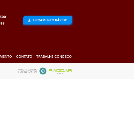
Espessura:
2,5MM até 240MM
Cores:
Azul, Verde e Preto
Mais Detalhes
Fale com o vendedor
Solicite Orçamento
VER TODOS