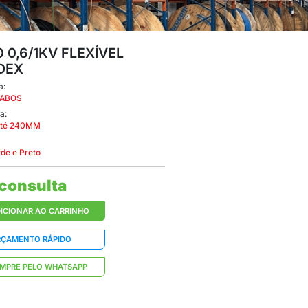
CABO 0,6
CONDEX
Categoria:
FIOS E CABOS
Espessura: