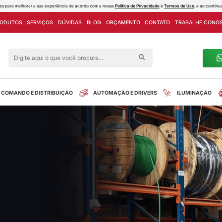
ies e outras tecnologias semelhantes para melhorar a sua experiência de acord
PROJETOS
LINHA DE PRODUTOS
SERVIÇOS
DÚVIDAS
Siga nas redes sociais
alreletrica
INSTALAÇÃO
COMANDO E DISTRIBUIÇÃO
o 0,6/1kv flexível condex
tos