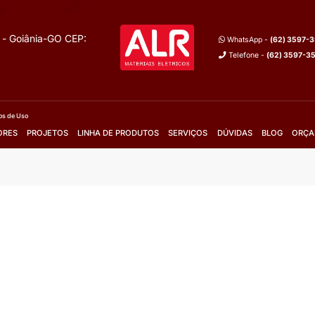
M até 240MM
Espessura:
2,5MM até 240MM
e e Preto
Cores:
Azul, Verde e Preto
lhes
Mais Detalhes
m o vendedor
Fale com o vendedor
Orçamento
Solicite Orçamento