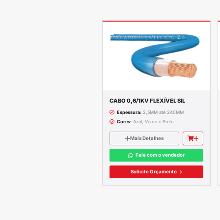
Descrição c
CABO 0,6/1KV F
Espessura
1X 2,
2X 1,5MM; 2X 4
3X 1,5MM; 3X 2
4X 1,5MM; 4X 2
5X 2,5MM; 5X 4