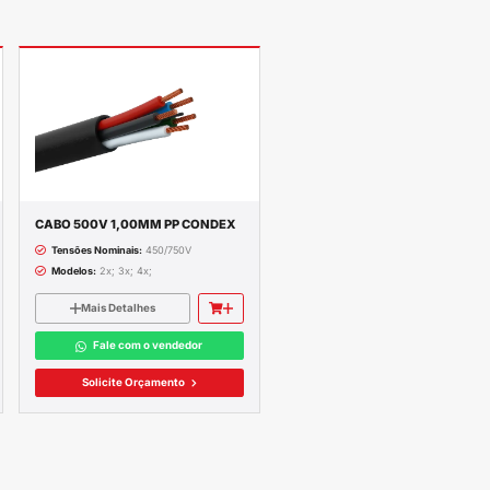
ETE GRÁTIS
ENVIAMOS PAR
RA A GRANDE GOIÂNIA
TODO O BRASIL
35MM; 1X 50MM; 1X 70MM; 1X 95MM; 1X 120MM; 1
; 3X 25MM; 3X 35MM;
4X 35MM;