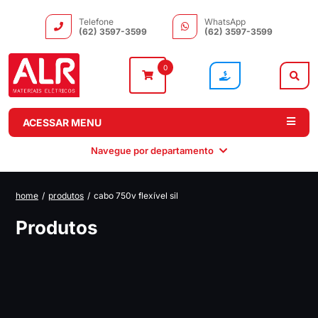
Telefone
WhatsApp
(62) 3597-3599
(62) 3597-3599
0
ACESSAR MENU
Navegue por departamento
home
/
produtos
/
cabo 750v flexível sil
Instalação
Comando e
Automação e
Iluminação
Produtos
Distribuição
Drivers