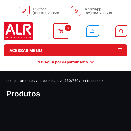
Telefone
WhatsApp
(62) 3597-3599
(62) 3597-3599
0
ACESSAR MENU
Navegue por departamento
home
/
produtos
/
cabo solda pvc 450/750v preto condex
Instalação
Comando e
Automação e
Iluminação
Produtos
Distribuição
Drivers