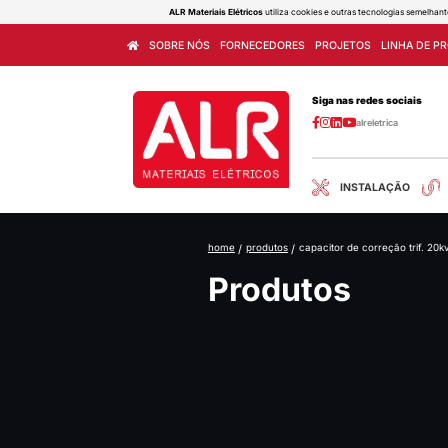
ALR Materiais Elétricos
utiliza cook
SOBRE NÓS
FORNECEDORES
home
/
produtos
/
cap
Produ