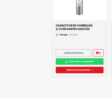
Descrição c
CAPACITADOR T
Potência Reativa
Tensão
380V-4