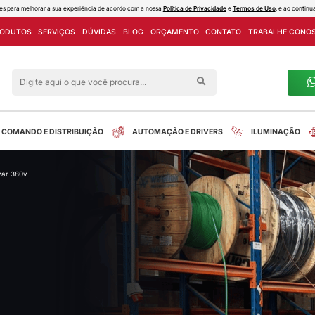
ies e outras tecnologias semelhantes para melhorar a sua experiência de acord
PROJETOS
LINHA DE PRODUTOS
SERVIÇOS
DÚVIDAS
Siga nas redes sociais
alreletrica
INSTALAÇÃO
COMANDO E DISTRIBUIÇÃO
acitor de correção trif. 20kvar 380v
tos