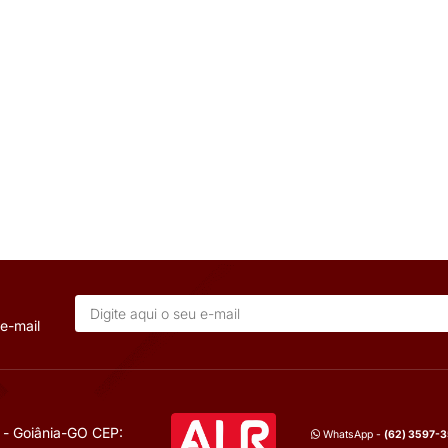
 CORREÇÃO
CAPACITOR DE CORREÇÃO MO
 400V50
5,00KVAR 380V
Voltagem:
Bivolt
lhes
Mais Detalhes