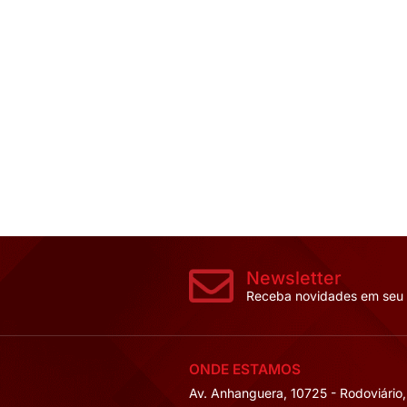
CAPACITOR DE
4,17/5KVAR1PH
Tensão:
400V50
Mais Deta