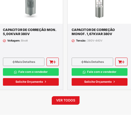
CARTÃO BNDES E CHEQUE MORADIA
PA
ompleta do produto
RIF. 20KVAR 380V
1,5KVAR; 2,0KVAR; 5,00KVAR; 7,5KVAR; 10KVAR; 1
40V
VE
OUT