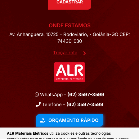
CADASTRAR
ONDE ESTAMOS
Av. Anhanguera, 10725 - Rodoviário, - Goiânia-GO CEP:
74430-030
Traçar rota
WhatsApp -
(62) 3597-3599
Telefone -
(62) 3597-3599
ORÇAMENTO RÁPIDO
ALR Materiais Elétricos
utiliza cookies e outras tecnologias
semelhantes para melhorar a sua experiência de acordo com a nossa