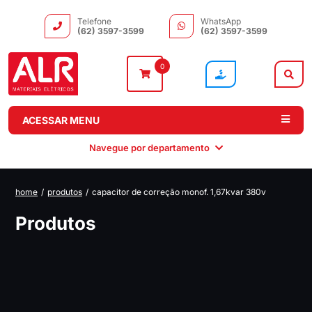
Telefone
WhatsApp
(62) 3597-3599
(62) 3597-3599
0
ACESSAR MENU
Navegue por departamento
home
/
produtos
/
capacitor de correção monof. 1,67kvar 380v
Instalação
Comando e
Automação e
Iluminação
Produtos
Distribuição
Drivers