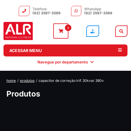
Telefone
WhatsApp
(62) 3597-3599
(62) 3597-3599
0
ACESSAR MENU
Navegue por departamento
home
/
produtos
/
capacitor de correção trif. 30kvar 380v
Instalação
Comando e
Automação e
Iluminação
Produtos
Distribuição
Drivers