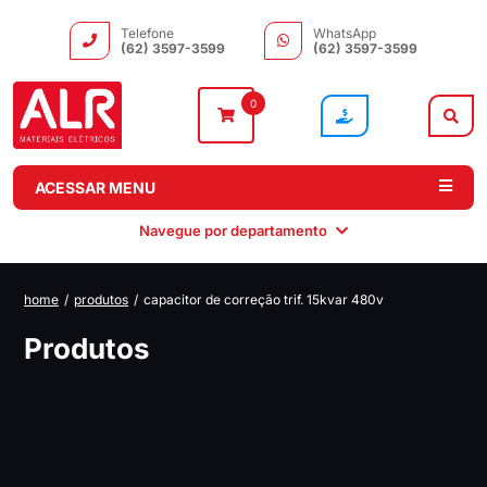
Telefone
WhatsApp
(62) 3597-3599
(62) 3597-3599
0
ACESSAR MENU
Navegue por departamento
home
/
produtos
/
capacitor de correção trif. 15kvar 480v
Instalação
Comando e
Automação e
Iluminação
Produtos
Distribuição
Drivers