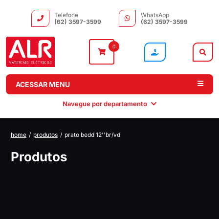
Telefone
WhatsApp
(62) 3597-3599
(62) 3597-3599
0
ACESSAR MENU
Navegue por departamento
home
/
produtos
/
prato bedd 12''br/vd
Instalação
Comando e
Automação e
Iluminação
Produtos
Distribuição
Drivers