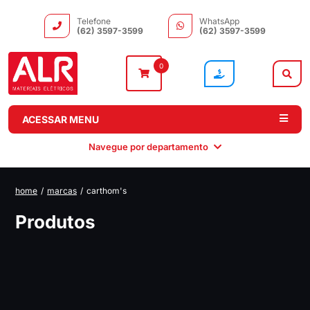
Telefone
WhatsApp
(62) 3597-3599
(62) 3597-3599
0
ACESSAR MENU
Navegue por departamento
home
/
marcas
/
carthom's
Comando e
Automação e
Iluminação
Motores
Produtos
Distribuição
Drivers
Elétricos