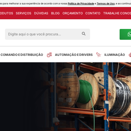
ies e outras tecnologias semelhantes para melhorar a sua experiência de acord
PROJETOS
LINHA DE PRODUTOS
SERVIÇOS
DÚVIDAS
Siga nas redes sociais
alreletrica
INSTALAÇÃO
COMANDO E DISTRIBUIÇÃO
nectwell
tos