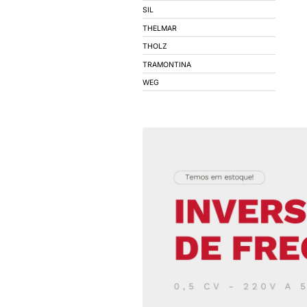
COEL
CONIMEL
CONNECTWELL
CORFIO - FIOS E C
DECORLUX
DIGIMEC
DIVERSOS
EBERLE
ELECON
EMPALUX
EPCOS
EXATRON