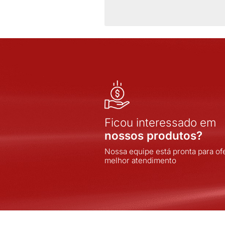
FULL GAUGE
INDEL
INOVA
INOVA SISTEMAS
INPOL
INTELLI
JNG
JOMARCA
LORENZETTI
LUKBOX
LUMIBRAS
MARGIRIUS