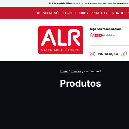
ALR Materiais Elétricos
utiliza cook
SOBRE NÓS
FORNECEDORES
home
/
marcas
/
con
Produ