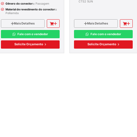
Itens 1-2 de 2
STALAÇÃO
E SPDA
BORNE PARAF. 16MM CZ UK
RIBUIÇÃO
CTS16U
Tipo Conector::
Parafuso
S
Gênero do conector::
Passagem
AS
Material de revestimento do conector
Polliamida