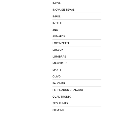
MOTORES ELÉTR
MARCAS
3M
AVANT
BEATEK
BEB ILUMINACAO
BRUM
CARTHOM'S
CMR - CONDUTORES