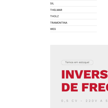
COEL
CONIMEL
CONNECTWELL
CORFIO - FIOS E C
DECORLUX
DIGIMEC
DIVERSOS
EBERLE
ELECON
EMPALUX
EPCOS
EXATRON