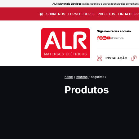
ALR Materiais Elétricos
utiliza cook
SOBRE NÓS
FORNECEDORES
home
/
marcas
/
seg
Produ